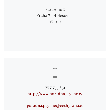
Farského 3
Praha 7 - Holešovice
170 00
777 759 651
http://www.poradnapsyche.cz
poradna.psyche@ccshpraha.cz