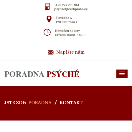
+420 777 759 651
psyche@ccshpraha.cz
Farského 3
170 00 Praha 7
Návštěvní hodiny
Středa: 10:00 - 16:00
Napište nám
JSTE ZDE:
PORADNA
/
KONTAKT